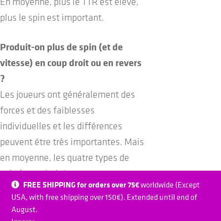
En moyenne, plus le TTR est élevé,
plus le spin est important.
Produit-on plus de spin (et de
vitesse) en coup droit ou en revers
?
Les joueurs ont généralement des
forces et des faiblesses
individuelles et les différences
peuvent être très importantes. Mais
en moyenne, les quatre types de
spin (coup droit/revers sur
FREE SHIPPING for orders over 75€
worldwide (Except
bloc/balle coupée) sont équivalents
USA, with free shipping over 150€). Extended until end of
et de nombreux joueurs parmi les
August.
meilleurs atteignent également le