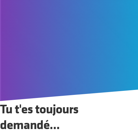
Tu t'es toujours
demandé...