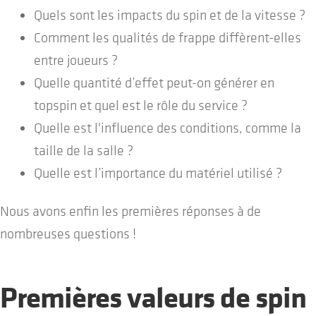
Quels sont les impacts du spin et de la vitesse ?
Comment les qualités de frappe diffèrent-elles
entre joueurs ?
Quelle quantité d’effet peut-on générer en
topspin et quel est le rôle du service ?
Quelle est l'influence des conditions, comme la
taille de la salle ?
Quelle est l’importance du matériel utilisé ?
Nous avons enfin les premières réponses à de
nombreuses questions !
Premières valeurs de spin