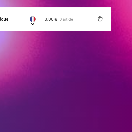
ique
0,00
€
0 article