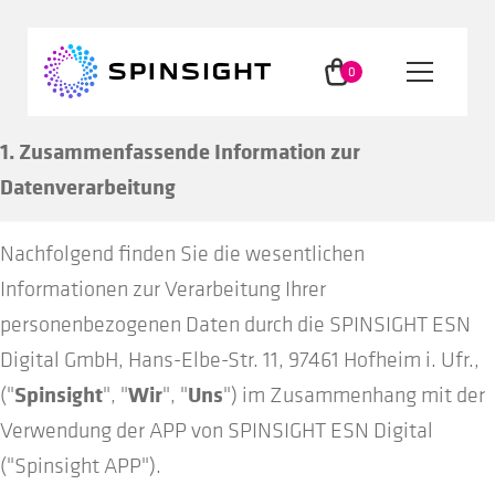
Zur
Zum
Navigation
Inhalt
0
Menü
springen
springen
Arti
kel
1. Zusammenfassende Information zur
App
Datenverarbeitung
Methode
Nachfolgend finden Sie die wesentlichen
Informationen zur Verarbeitung Ihrer
Wissen
personenbezogenen Daten durch die SPINSIGHT ESN
Digital GmbH, Hans-Elbe-Str. 11, 97461 Hofheim i. Ufr.,
Spinsight
Wir
Uns
("
", "
", "
") im Zusammenhang mit der
Nutzer
Verwendung der APP von SPINSIGHT ESN Digital
("Spinsight APP").
Partner