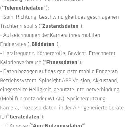
Telemetriedaten
(“
”);
- Spin, Richtung, Geschwindigkeit des geschlagenen
Zustandsdaten
Tischtennisballs ("
");
- Aufzeichnungen der Kamera ihres mobilen
Bilddaten
Endgerätes („
“);
- Herzfrequenz, Körpergröße, Gewicht, Errechneter
Fitnessdaten
Kalorienverbrauch ("
");
- Daten bezogen auf das genutzte mobile Endgerät:
Betriebssystem, Spinsight APP Version, Akkustand,
eingestellte Helligkeit, genutzte Internetverbindung
(Mobilfunknetz oder WLAN), Speichernutzung,
Kamera, Prozessordaten, in der APP generierte Geräte
Gerätedaten
ID ("
");
App-Nutzungsdaten
- IP-Adresse ("
").