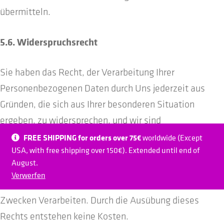
übermitteln.
5.6. Widerspruchsrecht
Sie haben das Recht, der Verarbeitung Ihrer
Personenbezogenen Daten durch Uns jederzeit aus
Gründen, die sich aus Ihrer besonderen Situation
ergeben, zu widersprechen, und wir sind
gegebenenfalls verpflichtet, die Verarbeitung Ihrer
FREE SHIPPING for orders over 75€
worldwide (Except
USA, with free shipping over 150€). Extended until end of
Personenbezogenen Daten einzustellen. Wenn Sie ein
August.
Widerspruchsrecht ausüben, werden wir Ihre
Verwerfen
Personenbezogenen Daten nicht länger zu diesen
Zwecken Verarbeiten. Durch die Ausübung dieses
Rechts entstehen keine Kosten.