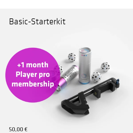
Unternehmen
Unterm
Basic-Starterkit
öffnen
Shop
50,00
€