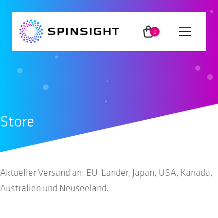
Zur
Zum
Navigation
Inhalt
0
Menü
springen
springen
Arti
kel
App
Methode
Store
Wissen
Aktueller Versand an: EU-Länder, Japan, USA, Kanada,
Nutzer
Australien und Neuseeland.
Partner