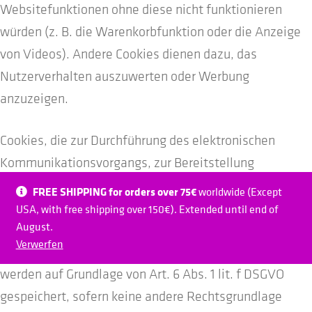
Websitefunktionen ohne diese nicht funktionieren
würden (z. B. die Warenkorbfunktion oder die Anzeige
von Videos). Andere Cookies dienen dazu, das
Nutzerverhalten auszuwerten oder Werbung
anzuzeigen.
Cookies, die zur Durchführung des elektronischen
Kommunikationsvorgangs, zur Bereitstellung
bestimmter, von Ihnen erwünschter Funktionen (z. B.
FREE SHIPPING for orders over 75€
worldwide (Except
für die Warenkorbfunktion) oder zur Optimierung der
USA, with free shipping over 150€). Extended until end of
August.
Website (z. B. Cookies zur Messung des
Verwerfen
Webpublikums) erforderlich sind (notwendige Cookies),
werden auf Grundlage von Art. 6 Abs. 1 lit. f DSGVO
gespeichert, sofern keine andere Rechtsgrundlage