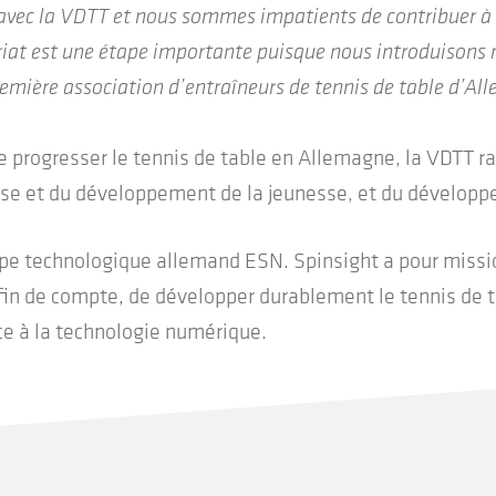
 avec la VDTT et nous sommes impatients de contribuer à 
riat est une étape importante puisque nous introduisons
emière association d’entraîneurs de tennis de table d’Al
e progresser le tennis de table en Allemagne, la VDTT r
ase et du développement de la jeunesse, et du développ
upe technologique allemand ESN. Spinsight a pour miss
 fin de compte, de développer durablement le tennis de 
e à la technologie numérique.