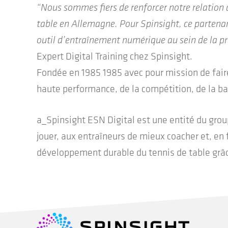
“Nous sommes fiers de renforcer notre relation
table en Allemagne. Pour Spinsight, ce partena
outil d’entraînement numérique au sein de la pr
Expert Digital Training chez Spinsight.
Fondée en 1985 1985 avec pour mission de fair
haute performance, de la compétition, de la b
a_Spinsight ESN Digital est une entité du gro
jouer, aux entraîneurs de mieux coacher et, en
développement durable du tennis de table grâc