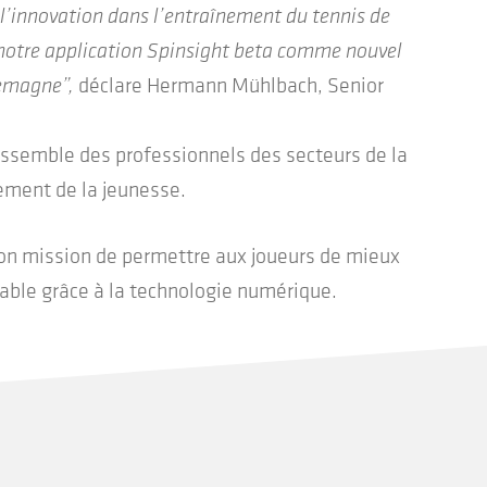
l’innovation dans l’entraînement du tennis de
 notre application Spinsight beta comme nouvel
lemagne”,
déclare Hermann Mühlbach, Senior
assemble des professionnels des secteurs de la
ement de la jeunesse.
ion mission de permettre aux joueurs de mieux
table grâce à la technologie numérique.