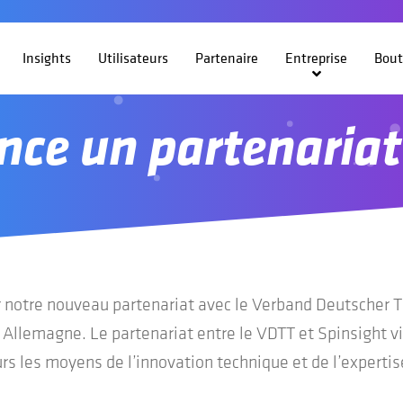
Insights
Utilisateurs
Partenaire
Entreprise
Bout
nce un partenariat
notre nouveau partenariat avec le Verband Deutscher Tis
 Allemagne. Le partenariat entre le VDTT et Spinsight vi
s les moyens de l’innovation technique et de l’experti