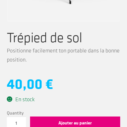
Entreprise
Ouvrir
le
Trépied de sol
menu
Boutique
enfant
Positionne facilement ton portable dans la bonne
position.
40,00
€
En stock
quantité
Ajouter au panier
de