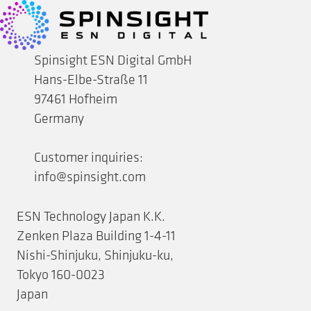
Spinsight ESN Digital GmbH
Hans-Elbe-Straße 11
97461 Hofheim
Germany
Customer inquiries:
info@spinsight.com
ESN Technology Japan K.K.
Zenken Plaza Building 1-4-11
Nishi-Shinjuku, Shinjuku-ku,
Tokyo 160-0023
Japan