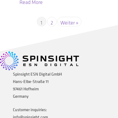
about Besonderer VIP-Besuch im Sp
Read More
1
2
Weiter »
Spinsight ESN Digital GmbH
Hans-Elbe-Straße 11
97461 Hofheim
Germany
Customer inquiries:
info@spinsight.com