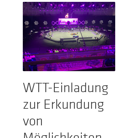
WTT-Einladung
zur Erkundung
von
Möglichkeiten