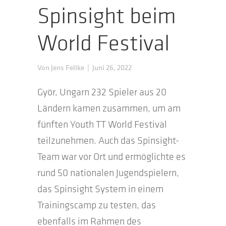
Spinsight beim
World Festival
Von
Jens Fellke
|
Juni 26, 2022
Györ, Ungarn 232 Spieler aus 20
Ländern kamen zusammen, um am
fünften Youth TT World Festival
teilzunehmen. Auch das Spinsight-
Team war vor Ort und ermöglichte es
rund 50 nationalen Jugendspielern,
das Spinsight System in einem
Trainingscamp zu testen, das
ebenfalls im Rahmen des