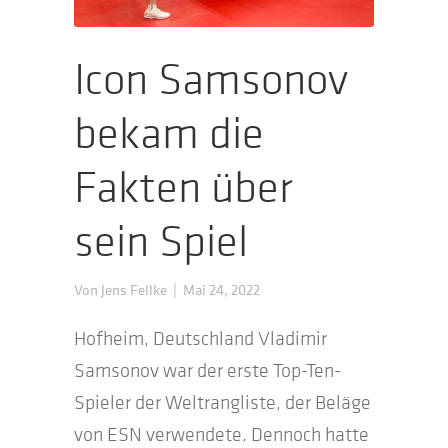
Icon Samsonov
bekam die
Fakten über
sein Spiel
Von
Jens Fellke
|
Mai 24, 2022
Hofheim, Deutschland Vladimir
Samsonov war der erste Top-Ten-
Spieler der Weltrangliste, der Beläge
von ESN verwendete. Dennoch hatte