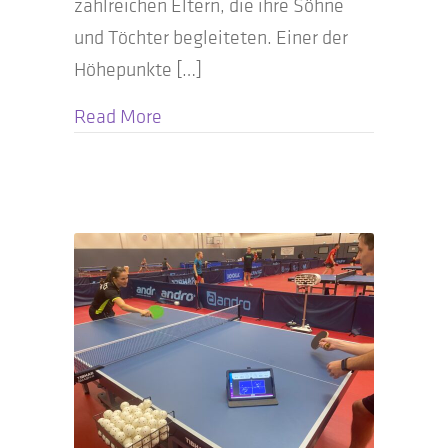
zahlreichen Eltern, die ihre Söhne
und Töchter begleiteten. Einer der
Höhepunkte […]
about Kinder batteln um höchste G
Read More