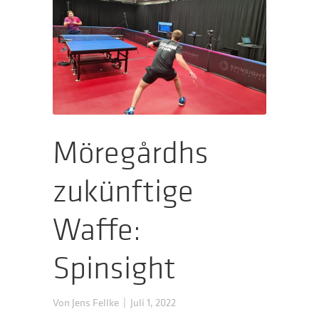
Möregårdhs
zukünftige
Waffe:
Spinsight
Von
Jens Fellke
|
Juli 1, 2022