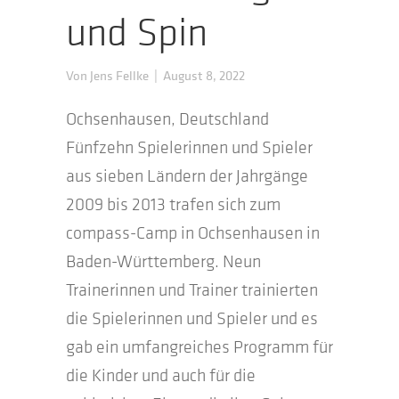
und Spin
Von
Jens Fellke
|
August 8, 2022
Ochsenhausen, Deutschland
Fünfzehn Spielerinnen und Spieler
aus sieben Ländern der Jahrgänge
2009 bis 2013 trafen sich zum
compass-Camp in Ochsenhausen in
Baden-Württemberg. Neun
Trainerinnen und Trainer trainierten
die Spielerinnen und Spieler und es
gab ein umfangreiches Programm für
die Kinder und auch für die