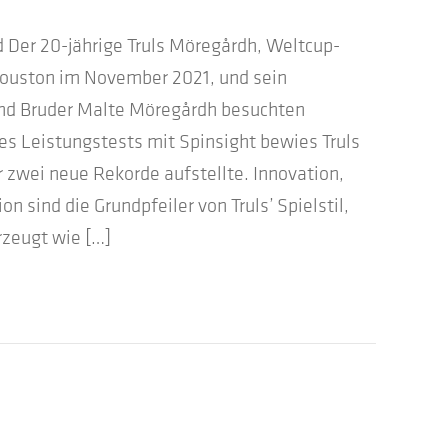
 Der 20-jährige Truls Möregårdh, Weltcup-
 Houston im November 2021, und sein
 und Bruder Malte Möregårdh besuchten
s Leistungstests mit Spinsight bewies Truls
 zwei neue Rekorde aufstellte. Innovation,
on sind die Grundpfeiler von Truls’ Spielstil,
rzeugt wie […]
gårdhs zukünftige Waffe: Spinsight