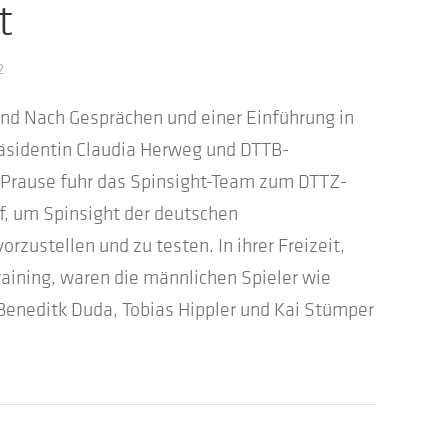
t
2
and Nach Gesprächen und einer Einführung in
sidentin Claudia Herweg und DTTB-
d Prause fuhr das Spinsight-Team zum DTTZ-
f, um Spinsight der deutschen
rzustellen und zu testen. In ihrer Freizeit,
aining, waren die männlichen Spieler wie
Beneditk Duda, Tobias Hippler und Kai Stümper
mte deutsche Nationalmannschaft begeistert