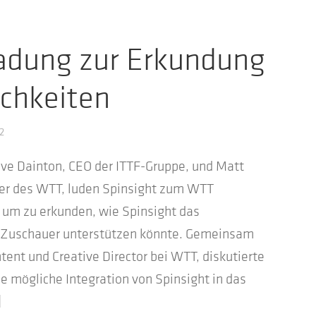
adung zur Erkundung
chkeiten
22
ve Dainton, CEO der ITTF-Gruppe, und Matt
er des WTT, luden Spinsight zum WTT
 um zu erkunden, wie Spinsight das
e Zuschauer unterstützen könnte. Gemeinsam
tent und Creative Director bei WTT, diskutierte
e mögliche Integration von Spinsight in das
]