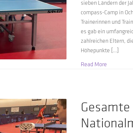
sieben Ländern der Ja
compass-Camp in Och
Trainerinnen und Train
es gab ein umfangreic
zahlreichen Eltern, di
Höhepunkte […]
about Kind
Read More
Gesamte 
National