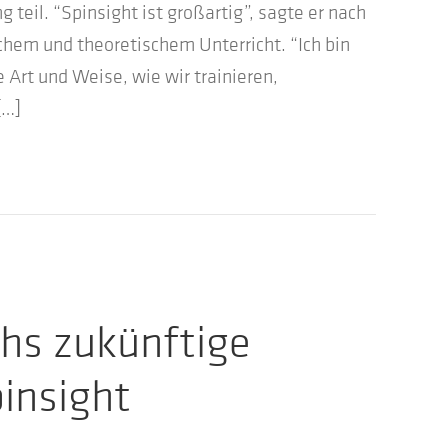
g teil. “Spinsight ist großartig”, sagte er nach
hem und theoretischem Unterricht. “Ich bin
 Art und Weise, wie wir trainieren,
[…]
e Spinsight-Elitetrainer-Ausbildung startete am
hs zukünftige
insight