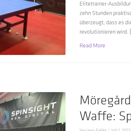
Elitetrainer-Ausbildun
zehn Stunden praktisc
überzeugt, dass es die
revolutionieren wird. 
about Erst
Read More
Möregård
Waffe: Sp
Von
Jens Fellke
|
Juli 1, 2022