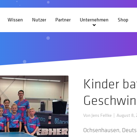
Wissen
Nutzer
Partner
Unternehmen
Shop
Kinder ba
Geschwind
Von
Jens Fellke
|
August 8, 
Ochsenhausen, Deutsc